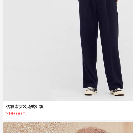
优衣库女装花式针织
299.00
元