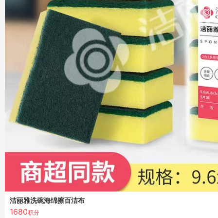
洁丽雅洗碗海绵擦百洁布
1680
积分