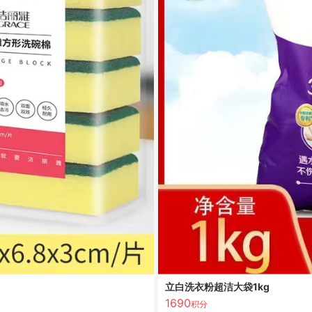
立白洗衣粉超洁大袋1kg
1690
积分